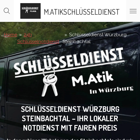
Zum
M.ATIK
SCHLÜSSELDIENST
Hauptinhalt
springen
Home
»
24h
»
Schlüsseldienst Würzburg
Schlüsselnotdienst
Steinbachtal
SCHLÜSSELDIENST WÜRZBURG
STEINBACHTAL – IHR LOKALER
NOTDIENST MIT FAIREN PREIS